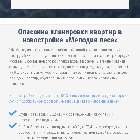
Описание планировки квартир в
новостройке «Мелодия леса»
ЖК «Мелодия леса» – комфортабельный жилой квартал, занимающий
площадь 5,88 га в окружении живописного лесного массива в пригородах
Москвы. В состав нового комплекса входит восемь 12-этажных зданий –
семь односекционных высоток и один многоподъездный дом, состоящий
из 9 блоков. В зависимости от секции на лестничной клетке располагается
от 3 до 7 квартир, обустроенных в эргономичных планировочных
решениях.
В новостройке предусмотрено 1313 жилых пространств, среди которых
легко подобрать комфортабельные помещения по умеренным ценам:
Студии размерами 30,2 кв. м с совмещенными санузлами и
просторными лоджиями.
1-, 2- и 3-комнатные площадью от 43,8 до 87,4 кв. м, оборудованные
совместным или раздельным санузлом, уютной кухней метражом до
16,5 кв. м, лоджией или балконом.