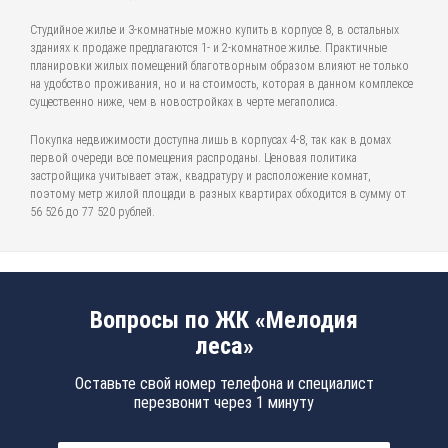
Студийное жилье и 3-комнатные можно купить в корпусе 8, в остальных
зданиях к продаже предлагаются 1- и 2-комнатное жилье. Практичные
планировки жилых помещений благотворным образом влияют не только
на удобство проживания, но и на стоимость, которая в данном комплексе
существенно ниже, чем в новостройках в черте мегаполиса.
Покупка недвижимости доступна лишь в корпусах 4-8, так как в домах
первой очереди все помещения распроданы. Ценовая политика
застройщика учитывает этаж, квадратуру и расположение комнат,
поэтому метр жилой площади в разных квартирах обходится в сумму от
56 526 до 77 520 рублей.
Вопросы по ЖК «Мелодия
леса»
Оставьте свой номер телефона и специалист
перезвонит через 1 минуту